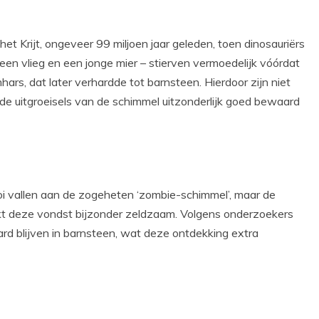
et Krijt, ongeveer 99 miljoen jaar geleden, toen dinosauriërs
en vlieg en een jonge mier – stierven vermoedelijk vóórdat
ars, dat later verhardde tot barnsteen. Hierdoor zijn niet
de uitgroeisels van de schimmel uitzonderlijk goed bewaard
oi vallen aan de zogeheten ‘zombie-schimmel’, maar de
t deze vondst bijzonder zeldzaam. Volgens onderzoekers
rd blijven in barnsteen, wat deze ontdekking extra