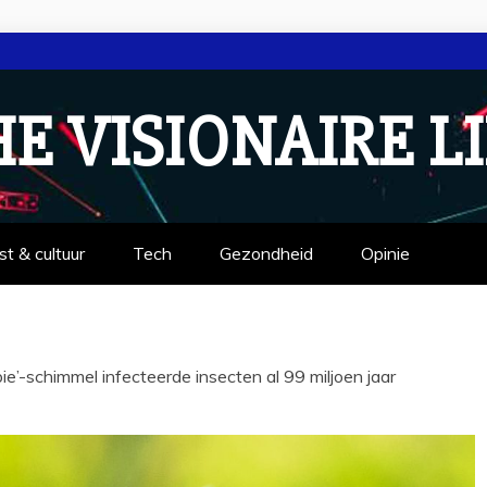
E VISIONAIRE L
st & cultuur
Tech
Gezondheid
Opinie
e’-schimmel infecteerde insecten al 99 miljoen jaar