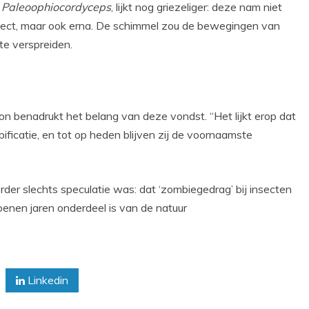
,
Paleoophiocordyceps
, lijkt nog griezeliger: deze nam niet
insect, maar ook erna. De schimmel zou de bewegingen van
te verspreiden.
on benadrukt het belang van deze vondst. “Het lijkt erop dat
ficatie, en tot op heden blijven zij de voornaamste
der slechts speculatie was: dat ‘zombiegedrag’ bij insecten
joenen jaren onderdeel is van de natuur
Linkedin