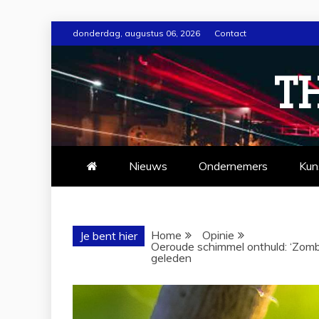
Ga
donderdag, augustus 06, 2026
Contact
naar
de
TH
inhoud
Nieuws
Ondernemers
Kun
Home
Opinie
Je bent hier
Oeroude schimmel onthuld: ‘Zombi
geleden