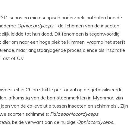
an 3D-scans en microscopisch onderzoek, onthullen hoe de
 moderne
Ophiocordyceps
– de lichamen van de insecten
delijk leidde tot hun dood. Dit fenomeen is tegenwoordig
t dier om naar een hoge plek te klimmen, waarna het sterft
nerende, maar angstaanjagende proces diende als inspiratie
Last of Us’.
rsiteit in China stuitte per toeval op de gefossiliseerde
ielen, afkomstig van de barnsteenmarkten in Myanmar, zijn
jpen van de co-evolutie tussen insecten en schimmels”. Zijn
we soorten schimmels:
Palaeophiocordyceps
omaia
, beide verwant aan de huidige
Ophiocordyceps
.