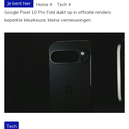
Je bent hier
Home
Tech
Google Pixel 10 Pro Fold duikt op in officiële renders:
beperkte kleurkeuze, kleine vernieuwingen
Tech