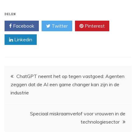
DELEN
Facebook
Twitter
Pinterest
Linkedin
Bericht
ChatGPT neemt het op tegen vastgoed: Agenten
zeggen dat de AI een game changer kan zijn in de
navigatie
industrie
Speciaal miskraamverlof voor vrouwen in de
technologiesector