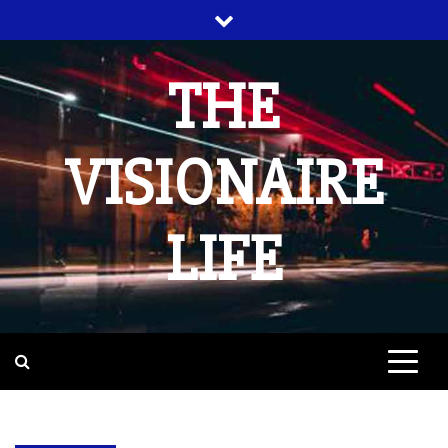
Ga
naar
de
THE
inhoud
VISIONAIRE
LIFE