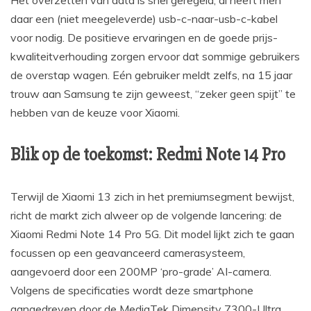
Het overzetten van data is snel geregeld, al heeft men
daar een (niet meegeleverde) usb-c-naar-usb-c-kabel
voor nodig. De positieve ervaringen en de goede prijs-
kwaliteitverhouding zorgen ervoor dat sommige gebruikers
de overstap wagen. Eén gebruiker meldt zelfs, na 15 jaar
trouw aan Samsung te zijn geweest, “zeker geen spijt” te
hebben van de keuze voor Xiaomi.
Blik op de toekomst: Redmi Note 14 Pro
Terwijl de Xiaomi 13 zich in het premiumsegment bewijst,
richt de markt zich alweer op de volgende lancering: de
Xiaomi Redmi Note 14 Pro 5G. Dit model lijkt zich te gaan
focussen op een geavanceerd camerasysteem,
aangevoerd door een 200MP ‘pro-grade’ AI-camera.
Volgens de specificaties wordt deze smartphone
aangedreven door de MediaTek Dimensity 7300-Ultra,